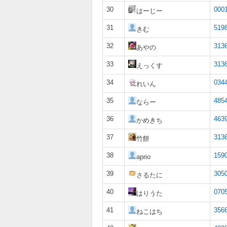
30
000
はーじー
31
519
きむ
32
313
あやの
33
313
えっくす
34
034
れいん
35
485
ならー
36
463
かめきち
37
313
竹餅
38
159
aprio
39
305
さるたに
40
070
はりうた
41
356
ねこはち