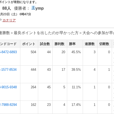
ポイントが有効になります。
：
88人
優勝者：
ymp
2月23日（土） 0時47分
P:
カナリア
連勝数＞最良ポイントを出したのが早かった方＞大会への参加が早
ンドコード
ポイント
試合数
勝利数
勝率
連勝数
切断数
6-8472-6893
504
44
20
45.5%
3
0
-1577-8534
444
43
17
39.5%
4
1
3-9015-9348
264
45
5
11.1%
1
0
2-7988-8294
162
23
4
17.4%
1
0