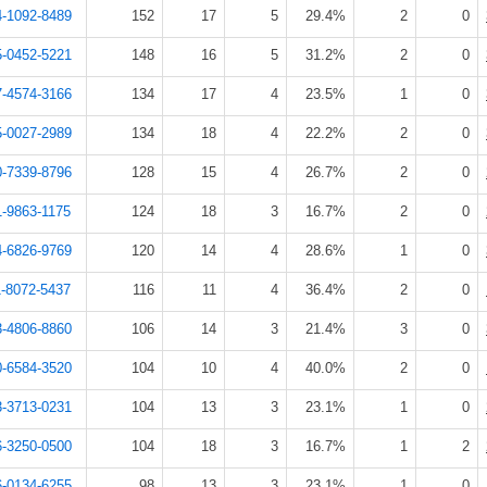
4-1092-8489
152
17
5
29.4%
2
0
5-0452-5221
148
16
5
31.2%
2
0
7-4574-3166
134
17
4
23.5%
1
0
5-0027-2989
134
18
4
22.2%
2
0
0-7339-8796
128
15
4
26.7%
2
0
-9863-1175
124
18
3
16.7%
2
0
4-6826-9769
120
14
4
28.6%
1
0
-8072-5437
116
11
4
36.4%
2
0
3-4806-8860
106
14
3
21.4%
3
0
0-6584-3520
104
10
4
40.0%
2
0
3-3713-0231
104
13
3
23.1%
1
0
6-3250-0500
104
18
3
16.7%
1
2
6-0134-6255
98
13
3
23.1%
1
0