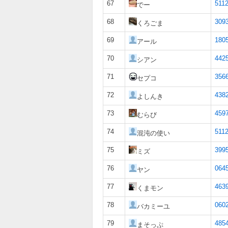
67
5112
でー
68
309
くろごま
69
180
アール
70
442
シアン
71
356
セプコ
72
438
よしんき
73
459
むらび
74
5112
混沌の使い
75
399
ミズ
76
064
ヤン
77
463
くまモン
78
060
バカミーユ
79
485
まそっぷ