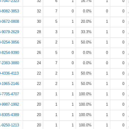
8-7047-2323
32
6
1
16.7%
1
0
3-8082-3853
32
7
0
0.0%
0
0
8-0672-0808
30
5
1
20.0%
1
0
5-9079-2629
28
3
1
33.3%
1
0
3-0254-3856
26
2
1
50.0%
1
0
8-8254-9390
26
5
0
0.0%
0
0
7-2383-3880
24
7
0
0.0%
0
0
-4336-4113
22
2
1
50.0%
1
0
0-1965-2146
22
2
1
50.0%
1
0
6-7705-4707
20
1
1
100.0%
1
0
0-9987-1992
20
1
1
100.0%
1
0
8-8305-4389
20
1
1
100.0%
1
0
1-9250-1213
20
1
1
100.0%
1
0