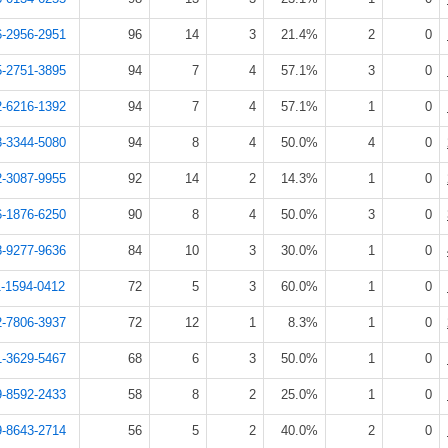
6-2956-2951
96
14
3
21.4%
2
0
5-2751-3895
94
7
4
57.1%
3
0
2-6216-1392
94
7
4
57.1%
1
0
8-3344-5080
94
8
4
50.0%
4
0
2-3087-9955
92
14
2
14.3%
1
0
6-1876-6250
90
8
4
50.0%
3
0
8-9277-9636
84
10
3
30.0%
1
0
-1594-0412
72
5
3
60.0%
1
0
2-7806-3937
72
12
1
8.3%
1
0
1-3629-5467
68
6
3
50.0%
1
0
9-8592-2433
58
8
2
25.0%
1
0
9-8643-2714
56
5
2
40.0%
2
0