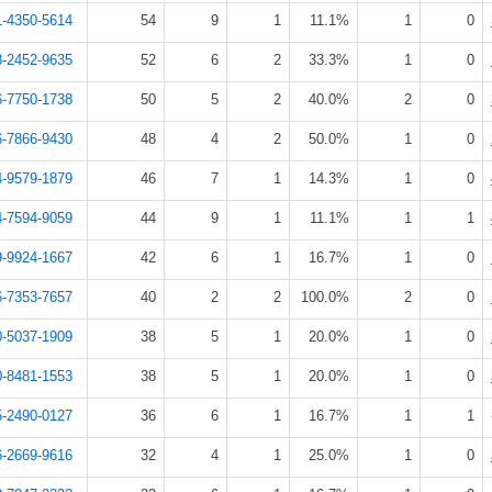
1-4350-5614
54
9
1
11.1%
1
0
8-2452-9635
52
6
2
33.3%
1
0
6-7750-1738
50
5
2
40.0%
2
0
6-7866-9430
48
4
2
50.0%
1
0
4-9579-1879
46
7
1
14.3%
1
0
4-7594-9059
44
9
1
11.1%
1
1
9-9924-1667
42
6
1
16.7%
1
0
6-7353-7657
40
2
2
100.0%
2
0
0-5037-1909
38
5
1
20.0%
1
0
0-8481-1553
38
5
1
20.0%
1
0
5-2490-0127
36
6
1
16.7%
1
1
6-2669-9616
32
4
1
25.0%
1
0