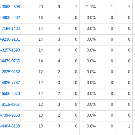
4-3863-2608
20
9
1
11.1%
1
7
6-4808-2202
16
4
0
0.0%
0
0
7-7194-1432
14
4
0
0.0%
0
0
0-9230-9101
14
3
0
0.0%
0
0
5-3257-1593
14
4
0
0.0%
0
0
7-4479-0765
14
4
0
0.0%
0
0
2-2825-0252
12
2
0
0.0%
0
0
7-4926-7787
12
3
0
0.0%
0
0
2-6506-5373
12
2
0
0.0%
0
0
-8116-4902
12
3
0
0.0%
0
0
8-7394-9358
10
2
0
0.0%
0
0
6-4404-8168
10
3
0
0.0%
0
1