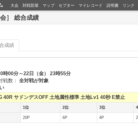
ム
大会
対戦部屋
マップ
セプター
マイレコード
説明書
リンク
戦会］ 総合成績
合成績
 0時00分～22日（金） 23時55分
対戦数：
全対戦が対象
い
G
40R
サドンデスOFF
土地属性標準
土地Lv1
40秒
E禁止
1位
2位
3位
20P
6P
4P