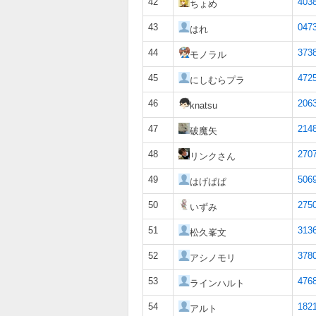
42
403
ちょめ
43
047
はれ
44
373
モノラル
45
472
にしむらプラ
46
206
knatsu
47
214
破魔矢
48
270
リンクさん
49
5069
はげぱぱ
50
275
いずみ
51
313
松久峯文
52
378
アシノモリ
53
476
ラインハルト
54
182
アルト