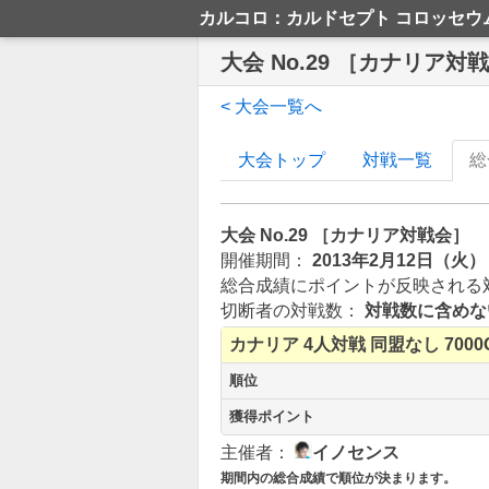
カルコロ：カルドセプト コロッセウ
大会 No.29 ［カナリア対
< 大会一覧へ
大会トップ
対戦一覧
総
大会 No.29 ［カナリア対戦会］
開催期間：
2013年2月12日（火）
総合成績にポイントが反映される
切断者の対戦数：
対戦数に含めな
カナリア
4人対戦
同盟なし
7000
順位
獲得ポイント
主催者：
イノセンス
期間内の総合成績で順位が決まります。