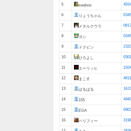
5
455
swahoo
6
034
りょうちゃん
7
081
メタルクウラ
8
034
ヨシ
9
232
ドクビン
10
0301
ひろよし
11
150
エーリッヒ
12
4811
まこす
13
163
ぱるぱる
14
494
155
15
090
EGA
16
319
ペリフィー
17
283