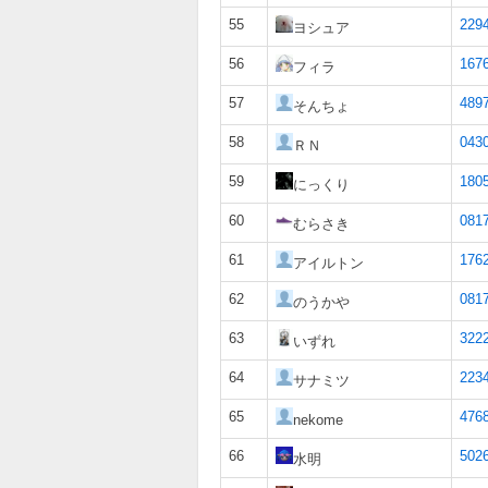
55
229
ヨシュア
56
167
フィラ
57
489
そんちょ
58
043
ＲＮ
59
180
にっくり
60
081
むらさき
61
176
アイルトン
62
081
のうかや
63
322
いずれ
64
2234
サナミツ
65
476
nekome
66
502
水明