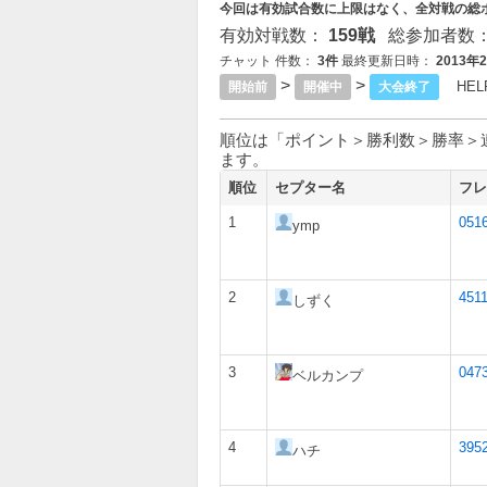
今回は有効試合数に上限はなく、全対戦の総
有効対戦数：
159戦
総参加者数
チャット 件数：
3件
最終更新日時：
2013年
>
>
HEL
開始前
開催中
大会終了
順位は「ポイント＞勝利数＞勝率＞
ます。
順位
セプター名
フレ
1
051
ymp
2
4511
しずく
3
047
ベルカンプ
4
395
ハチ