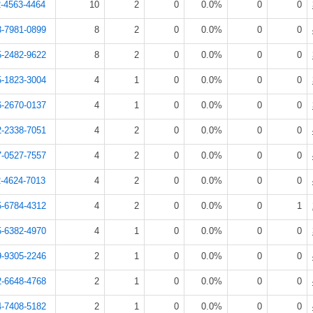
-4563-4464
10
2
0
0.0%
0
0
3-7981-0899
8
2
0
0.0%
0
0
5-2482-9622
8
2
0
0.0%
0
0
5-1823-3004
4
1
0
0.0%
0
0
6-2670-0137
4
1
0
0.0%
0
0
2-2338-7051
4
2
0
0.0%
0
0
7-0527-7557
4
2
0
0.0%
0
0
-4624-7013
4
2
0
0.0%
0
0
5-6784-4312
4
2
0
0.0%
0
1
5-6382-4970
4
1
0
0.0%
0
0
9-9305-2246
2
1
0
0.0%
0
0
2-6648-4768
2
1
0
0.0%
0
0
4-7408-5182
2
1
0
0.0%
0
0