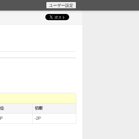
4位
切断
2P
-2P