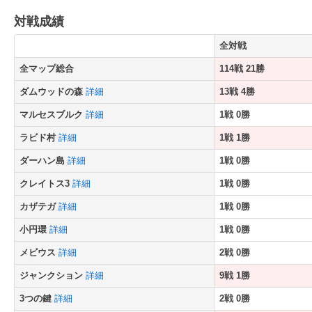
対戦成績
全対戦
全マップ総合
114戦 21勝
ダムウッドの森
詳細
13戦 4勝
マルセスブルク
詳細
1戦 0勝
ラビド村
詳細
1戦 1勝
ダーハン島
詳細
1戦 0勝
クレイトス3
詳細
1戦 0勝
カザテガ
詳細
1戦 0勝
小円環
詳細
1戦 0勝
メビウス
詳細
2戦 0勝
ジャンクション
詳細
9戦 1勝
3つの鍵
詳細
2戦 0勝