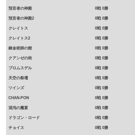
預言者の神殿
0戦 0勝
預言者の神殿2
0戦 0勝
クレイトス
0戦 0勝
クレイトス2
0戦 0勝
錬金術師の館
0戦 0勝
クアンゼの街
0戦 0勝
プロムスデル
0戦 0勝
天空の祭壇
0戦 0勝
ツインズ
0戦 0勝
CHAN-PON
0戦 0勝
混沌の魔宴
0戦 0勝
ドラゴン・ロード
0戦 0勝
チョイス
0戦 0勝