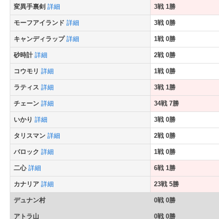
変異手裏剣
詳細
3戦 1勝
モーフアイランド
詳細
3戦 0勝
キャンディラップ
詳細
1戦 0勝
砂時計
詳細
2戦 0勝
コウモリ
詳細
1戦 0勝
ラティス
詳細
3戦 1勝
チェーン
詳細
34戦 7勝
いかり
詳細
3戦 0勝
タリスマン
詳細
2戦 0勝
バロック
詳細
1戦 0勝
二心
詳細
6戦 1勝
カナリア
詳細
23戦 5勝
デュナン村
0戦 0勝
アトラ山
0戦 0勝