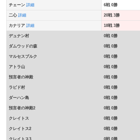
チェーン
詳細
6戦 0勝
二心
詳細
20戦 3勝
カナリア
詳細
18戦 3勝
デュナン村
0戦 0勝
ダムウッドの森
0戦 0勝
マルセスブルク
0戦 0勝
アトラ山
0戦 0勝
預言者の神殿
0戦 0勝
ラビド村
0戦 0勝
ダーハン島
0戦 0勝
預言者の神殿2
0戦 0勝
クレイトス
0戦 0勝
クレイトス2
0戦 0勝
クレイトス3
0戦 0勝