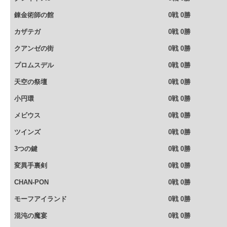
錬金術師の館
0戦 0勝
カザテガ
0戦 0勝
クアンゼの街
0戦 0勝
プロムスデル
0戦 0勝
天空の祭壇
0戦 0勝
小円環
0戦 0勝
メビウス
0戦 0勝
ツインズ
0戦 0勝
3つの鍵
0戦 0勝
変異手裏剣
0戦 0勝
CHAN-PON
0戦 0勝
モーフアイランド
0戦 0勝
混沌の魔宴
0戦 0勝