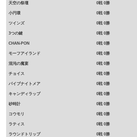
天空の祭壇
0戦 0勝
小円環
0戦 0勝
ツインズ
0戦 0勝
3つの鍵
0戦 0勝
CHAN-PON
0戦 0勝
モーフアイランド
0戦 0勝
混沌の魔宴
0戦 0勝
チョイス
0戦 0勝
パイプナイトメア
0戦 0勝
キャンディラップ
0戦 0勝
砂時計
0戦 0勝
コウモリ
0戦 0勝
ラティス
0戦 0勝
ラウンドトリップ
0戦 0勝