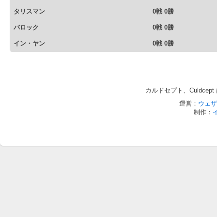
タリスマン
0戦 0勝
バロック
0戦 0勝
イン・ヤン
0戦 0勝
カルドセプト、Culdce
運営：
ウェザ
制作：