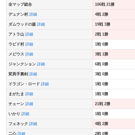
全マップ総合
106戦 21勝
デュナン村
詳細
4戦 2勝
ダムウッドの森
詳細
19戦 3勝
アトラ山
詳細
2戦 1勝
ラビド村
詳細
1戦 0勝
メビウス
詳細
3戦 1勝
ジャンクション
詳細
6戦 0勝
変異手裏剣
詳細
3戦 0勝
ドラゴン・ロード
詳細
1戦 0勝
まがたま
詳細
1戦 0勝
チェーン
詳細
21戦 2勝
いかり
詳細
1戦 0勝
フェネック
詳細
4戦 2勝
二心
詳細
2戦 0勝