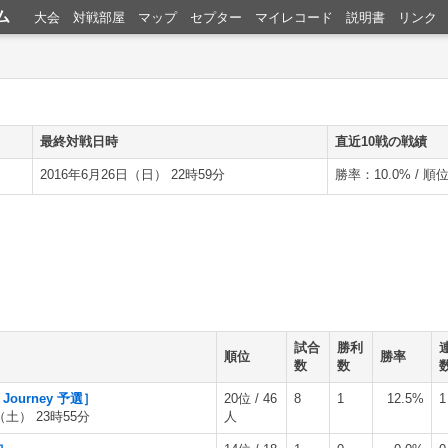
ム
大会
対戦部屋
マップ
セプター
マイレコード
説明書
リンク
最終対戦日時
直近10戦の戦績
2016年6月26日（日） 22時59分
勝率：10.0% / 順位：2,
試合
勝利
順位
勝率
数
数
t Journey 予選］
20位 / 46
8
1
12.5%
1
（土） 23時55分
人