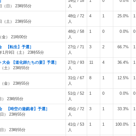
会］
14位 / 18
1
0
0.0%
0
日（日） 23時55分
人
48位 / 72
4
1
25.0%
1
日（土） 23時55分
人
48位 / 58
1
0
0.0%
0
（金） 21時00分
人
大会 【転生】予選］
27位 / 71
3
2
66.7%
1
6年1月9日（土） 23時55分
人
ネット大会 【道化師たちの宴】予選］
27位 / 93
11
4
36.4%
1
日（土） 23時55分
人
31位 / 67
8
1
12.5%
1
日（金） 23時55分
人
51位 / 52
1
0
0.0%
0
日） 23時55分
人
止大会 【時空の遊戯者】予選］
45位 / 72
3
1
33.3%
1
日） 23時55分
人
41位 / 53
1
1
100.0%
1
日） 23時55分
人