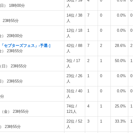
30位 / 39
4
0
0.0%
0
日） 18時00分
人
14位 / 38
7
0
0.0%
0
 23時55分
人
12位 / 18
1
0
0.0%
0
金） 20時00分
人
会「セプターズフェス」-予選-］
42位 / 88
7
2
28.6%
2
金） 23時55分
人
3位 / 17
2
1
50.0%
1
（日） 23時55分
人
23位 / 26
1
0
0.0%
0
日） 23時55分
人
31位 / 40
1
0
0.0%
0
0分
人
74位 /
4
1
25.0%
1
日（金） 23時55分
121人
22位 / 52
3
1
33.3%
1
） 23時55分
人