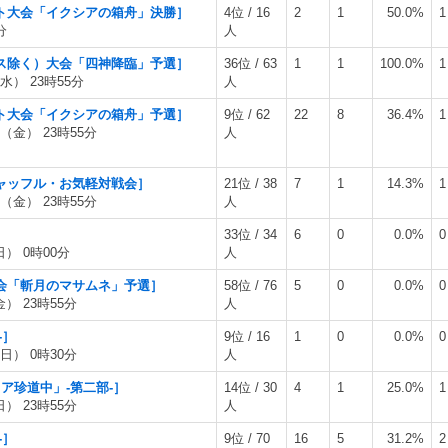
ネット大会「イクシアの箱舟」決勝］
4位 / 16
2
1
50.0%
1
分
人
ティス除く）大会「四神降臨」予選］
36位 / 63
1
1
100.0%
1
水） 23時55分
人
ネット大会「イクシアの箱舟」予選］
9位 / 62
22
8
36.4%
1
日（金） 23時55分
人
地シャッフル・お気軽対戦会］
21位 / 38
7
1
14.3%
1
日（金） 23時55分
人
33位 / 34
6
0
0.0%
0
日） 0時00分
人
ト大会「斬月のマサムネ」予選］
58位 / 76
5
0
0.0%
0
金） 23時55分
人
-］
9位 / 16
1
0
0.0%
0
（日） 0時30分
人
リア珍道中」-第二部-］
14位 / 30
4
1
25.0%
1
日） 23時55分
人
-］
9位 / 70
16
5
31.2%
2