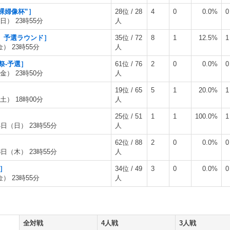
 裸婦像杯”］
28位 / 28
4
0
0.0%
0
日） 23時55分
人
双」予選ラウンド］
35位 / 72
8
1
12.5%
1
金） 23時55分
人
踏祭-予選］
61位 / 76
2
0
0.0%
0
金） 23時50分
人
19位 / 65
5
1
20.0%
1
土） 18時00分
人
］
25位 / 51
1
1
100.0%
1
4日（日） 23時55分
人
62位 / 88
2
0
0.0%
0
8日（木） 23時55分
人
）］
34位 / 49
3
0
0.0%
0
金） 23時55分
人
全対戦
4人戦
3人戦