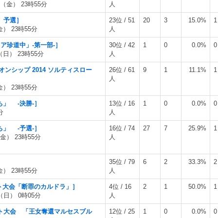
日（金） 23時55分
人
ト」予選］
23位 / 51
20
3
15.0%
1
金） 23時55分
人
リア珍道中」-第一部-］
30位 / 42
1
0
0.0%
0
（日） 23時55分
人
ピオンシップ 2014 ソルティスロー
26位 / 61
9
1
11.1%
1
人
金） 23時55分
ち」 -決勝-］
13位 / 16
1
0
0.0%
0
分
人
ち」 -予選-］
16位 / 74
27
7
25.9%
1
金） 23時55分
人
35位 / 79
6
2
33.3%
2
金） 23時55分
人
メント大会「断罪のカルドラ」］
4位 / 16
2
1
50.0%
1
（日） 0時05分
人
メント大会 「王女奪還マルセスブル
12位 / 25
1
0
0.0%
0