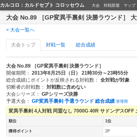
カルコロ：カルドセプト コロッセウム
大会
対戦部屋
マップ
大会 No.89 ［GP変異手裏剣 決勝ラウンド］ 
< 大会一覧へ
大会トップ
対戦一覧
総合成績
大会 No.89 ［GP変異手裏剣 決勝ラウンド］
開催期間：
2013年8月25日（日） 21時30分～23時55分
総合成績にポイントが反映される対戦数：
全対戦が対象
切断者の対戦数：
対戦数に含めない
大会シリーズ：
GPシリーズ決勝
予選大会：
GP変異手裏剣 予選ラウンド 総合成績
管理用
変異手裏剣
4人対戦
同盟なし
7000G
40R
サドンデスOFF
順位
1位
獲得ポイント
2P