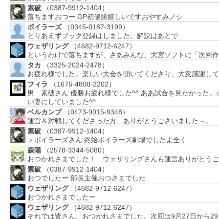
素破
（0387-9912-1404）
落ちますおつー GP初優勝嬉しいですおやすみノシ
ボイラーズ
（0345-0187-3199）
とりあえずブック登録はしました。解説はあとで
ウェザリング
（4682-9712-6247）
というわけで落ちますが、さあみんな、大宮ソフトに「次回作
タカ
（3325-2024-2478）
お疲れ様でした。楽しい大会を開いてくださり、大変感謝して
フィラ
（1676-4808-2202）
男 素破さん 優勝お疲れ様でした^^ ああ試合を見たかった
い妻にしていました^^
ベルカンプ
（0473-9015-9348）
運営＆対戦してくださった方、ありがとうございました～。
素破
（0387-9912-1404）
＞ボイラーズさん 終始ボイラーズ劇場でしたよ全く
森陽
（2578-3344-5080）
おつかれさまでした！ ウェザリングさんも運営ありがとうご
素破
（0387-9912-1404）
おつでしたー 部長主催おつさまでした
ウェザリング
（4682-9712-6247）
おつかれさまでしたー
ウェザリング
（4682-9712-6247）
それでは皆さん、おつかれさまでした。次回は9月27日から2