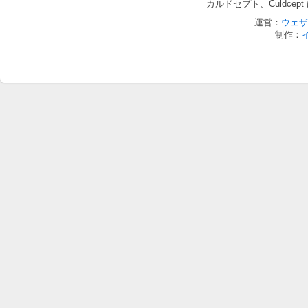
カルドセプト、Culdce
運営：
ウェザ
制作：