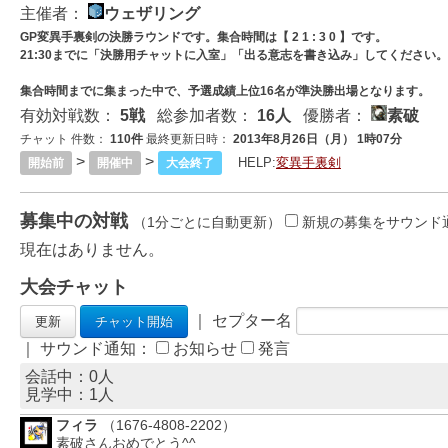
主催者：
ウェザリング
GP変異手裏剣の決勝ラウンドです。集合時間は【 2 1 : 3 0 】です。
21:30までに「決勝用チャットに入室」「出る意志を書き込み」してください
集合時間までに集まった中で、予選成績上位16名が準決勝出場となります。
有効対戦数：
5戦
総参加者数：
16人
優勝者：
素破
チャット 件数：
110件
最終更新日時：
2013年8月26日（月） 1時07分
>
>
HELP:
変異手裏剣
開始前
開催中
大会終了
募集中の対戦
（1分ごとに自動更新）
新規の募集をサウンド
現在はありません。
大会チャット
｜ セプター名
｜ サウンド通知：
お知らせ
発言
会話中：0人
見学中：
1
人
フィラ
（1676-4808-2202）
素破さんおめでとう^^