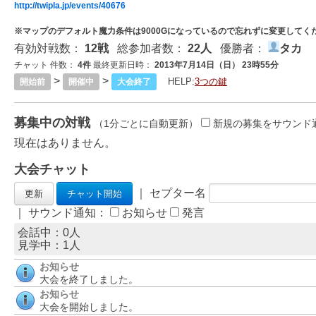
http://twipla.jp/events/40676
※マップのデフォルト魔力条件は9000Gになっているので忘れずに変更してく
有効対戦数：
12戦
総参加者数：
22人
優勝者：
タカ
チャット 件数：
4件
最終更新日時：
2013年7月14日（日） 23時55分
>
>
HELP:
3つの鍵
開始前
開催中
大会終了
募集中の対戦
（1分ごとに自動更新）
新規の募集をサウンド
現在はありません。
大会チャット
｜ セプター名
｜ サウンド通知：
お知らせ
発言
会話中：0人
見学中：
1
人
お知らせ
大会を終了しました。
お知らせ
大会を開始しました。