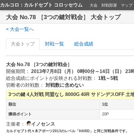
カルコロ：カルドセプト コロッセウム
大会
対戦部屋
マップ
大会 No.78 ［3つの鍵対戦会］ 大会トップ
< 大会一覧へ
大会トップ
対戦一覧
総合成績
大会 No.78 ［3つの鍵対戦会］
開催期間：
2013年7月8日（月） 0時00分～14日（日） 23
総合成績にポイントが反映される対戦数：
1戦～5戦
切断者の対戦数：
対戦数に含めない
3つの鍵
4人対戦
同盟なし
8000G
40R
サドンデスOFF
土
順位
1位
獲得ポイント
20P
主催者：
イノセンス
カルドセプト代々木アポーツ2013のレベル「HARD」と同じ対戦条件です。