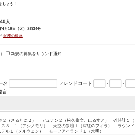
ましょう！
40人
3年4月16日（火） 2時34分
P:
混沌の魔宴
新）
新規の募集をサウンド通知
ー名
フレンドコード
-
-
発言
裏剣２（さるたに２） デュナン２（松久峯文、ほるすと） 砂時計１
トス３ １（アシノモリ） 天空の祭壇１（深紅のフィラ） ラウンド
スデル１（メルウェン） モーフアイランド１（水明）