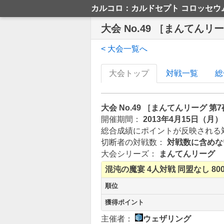
カルコロ：カルドセプト コロッセウ
大会 No.49 ［まんてんリ
< 大会一覧へ
大会トップ
対戦一覧
総
大会 No.49 ［まんてんリーグ 第
開催期間：
2013年4月15日（月）
総合成績にポイントが反映される
切断者の対戦数：
対戦数に含めな
大会シリーズ：
まんてんリーグ
混沌の魔宴
4人対戦
同盟なし
80
順位
獲得ポイント
主催者：
ウェザリング