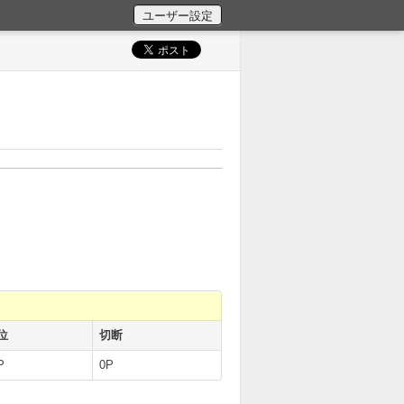
位
切断
P
0P