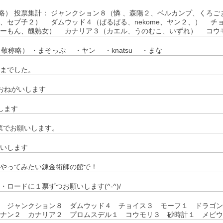
略） 投票集計： ジャンクション８（憐 、森陽２、ベルカンプ、くろご
、セプ子２） ダムウッド４（ぱるぱる、nekome、ヤン２、） チ
さーもん、醜熟女） カナリア３（カエル、うのむこ、いずれ） コウ
敬称略） ・まそっぷ ・ヤン ・knatsu ・まな
までした。
おねがいします
します
2票でお願いします。
いします
やってみたい錬金術師の館で！
ロードに１票ずつお願いします(^-^)/
 ジャンクション８ ダムウッド４ チョイス３ モーフ１ ドラゴン
ナン２ カナリア２ プロムスデル１ コウモリ３ 砂時計１ メビウ