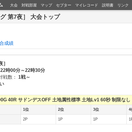
ム
大会
対戦部屋
マップ
セプター
マイレコード
説明書
リンク
ーグ 第7夜］ 大会トップ
合成績
7夜］
 22時00分～22時30分
対戦数：
1戦～
い
00G
40R
サドンデスOFF
土地属性標準
土地Lv1
60秒
制限なし
1位
2位
3位
4
2P
1P
1P
1