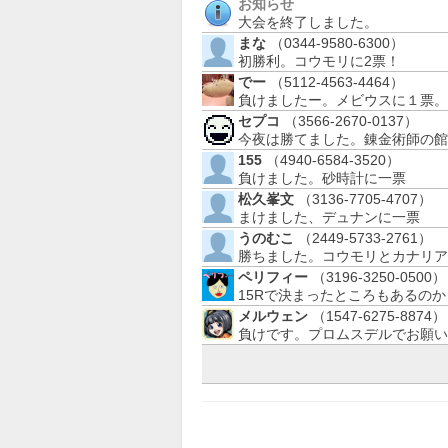
お知らせ
大会を終了しました。
まな
（0344-9580-6300）
初勝利。コウモリに2票！
でー
（5112-4563-4464）
負けましたー。メビウスに１票。
セプコ
（3566-2670-0137）
今夜は勝てました。錬金術師の館
155
（4940-6584-3520）
負けました。砂時計に一票
松久峯文
（3136-7705-4707）
まけました、デュナンに一票
うのむこ
（2449-5733-2761）
勝ちました。コウモリとカナリア
ペリフィー
（3196-3250-0500）
15Rで決まったところもあるのか
メルウェン
（1547-6275-8874）
負けです。プロムスデルでお願い