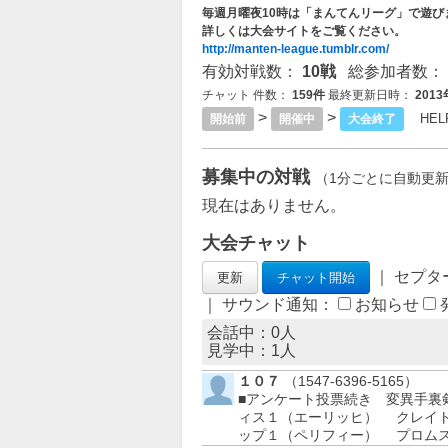
毎週月曜夜10時は「まんてんリーグ」で遊び
詳しくは大会サイトをご覧ください。
http://manten-league.tumblr.com/
有効対戦数：
10戦
総参加者数：
チャット 件数：
159件
最終更新日時：
201
>
>
HEL
開始前
開催中
大会終了
募集中の対戦
（1分ごとに自動更
現在はありません。
大会チャット
｜ セプタ
｜ サウンド通知：
お知らせ
会話中：0人
見学中：
1
人
１０７
（1547-6396-5165）
■アンケート投票続き 変異手
ィス１（エーリッヒ） クレイ
ップ１（ペリフィー） プロム