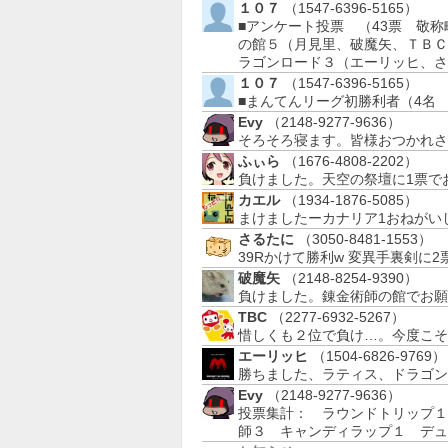
１０７
（1547-6396-5165）
■アンケート投票 （43票 敬称
の館５（月見里、破魔矢、ＴＢＣ
ラゴンロード３（エーリッヒ、
１０７
（1547-6396-5165）
■まんてんリーグ初勝利者（4名 
Evy
（2148-9277-9636）
そろそろ寝ます。皆様おつかれさ
ふぃら
（1676-4808-2202）
負けました。天空の祭壇に1票で
カエル
（1934-1876-5085）
まけましたーカナリア1おねがい
さるたに
（3050-8481-1553）
39Rかけて勝利w 変異手裏剣に
破魔矢
（2148-8254-9390）
負けました。錬金術師の館でお願
TBC
（2277-6932-5267）
惜しくも２位で負け…。今度こそ
エーリッヒ
（1504-6826-9769）
勝ちました、ラティス、ドラゴン・
Evy
（2148-9277-9636）
投票集計： ラウンドトリップ１
師３ キャンディラップ１ デュ