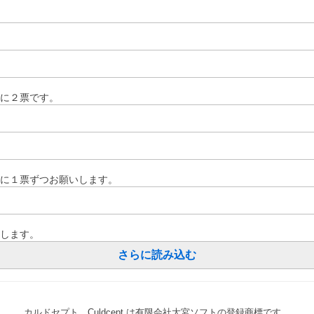
に２票です。
に１票ずつお願いします。
します。
さらに読み込む
カルドセプト、Culdcept は有限会社大宮ソフトの登録商標です。