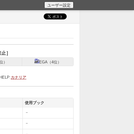
禁止
］
位）
EGA（4位）
HELP:
カナリア
使用ブック
－
－
－