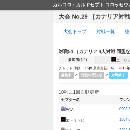
カルコロ：カルドセプト コロッセウ
大会 No.29 ［カナリア対
大会トップ
対戦一覧
総
対戦54 ［
カナリア
4人対戦
同盟
参加者(4/4)
エーリ
チャット 件数：
15件
最終更新日時：
2013
>
>
募集中
対戦相手決定
対戦終了
10秒に1回自動更新
セプター名
フレ
0903-
EGA
1504-
エーリッヒ
2294-