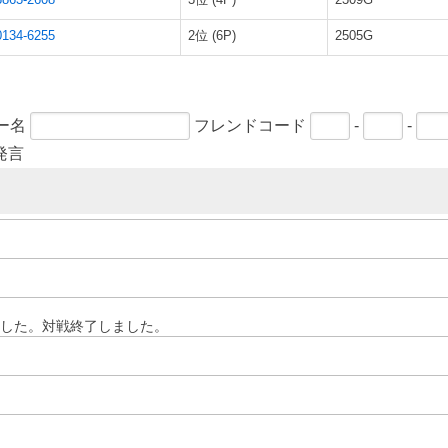
0134-6255
2位 (6P)
2505G
ー名
フレンドコード
-
-
発言
した。対戦終了しました。