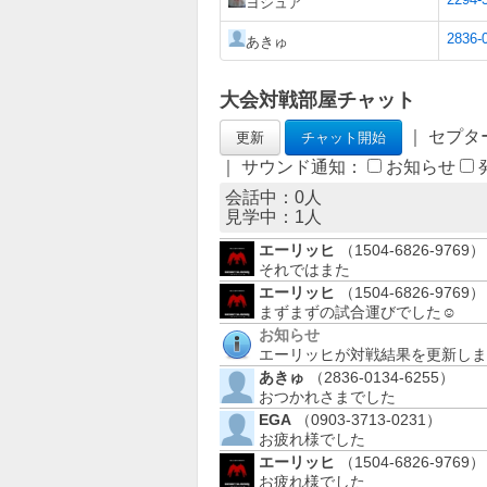
ヨシュア
2836-
あきゅ
大会対戦部屋チャット
｜ セプタ
｜ サウンド通知：
お知らせ
会話中：0人
見学中：
1
人
エーリッヒ
（1504-6826-9769）
それではまた
エーリッヒ
（1504-6826-9769）
まずまずの試合運びでした☺
お知らせ
エーリッヒが対戦結果を更新しま
あきゅ
（2836-0134-6255）
おつかれさまでした
EGA
（0903-3713-0231）
お疲れ様でした
エーリッヒ
（1504-6826-9769）
お疲れ様でした