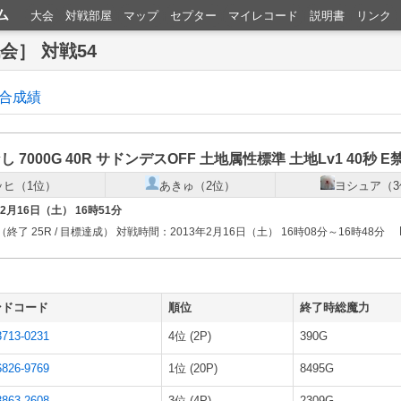
ム
大会
対戦部屋
マップ
セプター
マイレコード
説明書
リンク
戦会］ 対戦54
合成績
なし
7000G
40R
サドンデスOFF
土地属性標準
土地Lv1
40秒
E
ッヒ（1位）
あきゅ（2位）
ヨシュア（3
年2月16日（土） 16時51分
（終了 25R / 目標達成） 対戦時間：2013年2月16日（土） 16時08分～16時48分
ンドコード
順位
終了時総魔力
3713-0231
4位 (2P)
390G
6826-9769
1位 (20P)
8495G
3863-2608
3位 (4P)
2309G