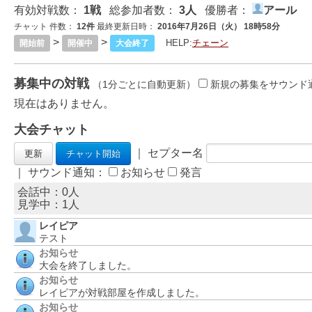
有効対戦数：
1戦
総参加者数：
3人
優勝者：
アール
チャット 件数：
12件
最終更新日時：
2016年7月26日（火） 18時58分
>
>
HELP:
チェーン
開始前
開催中
大会終了
募集中の対戦
（1分ごとに自動更新）
新規の募集をサウンド
現在はありません。
大会チャット
｜ セプター名
｜ サウンド通知：
お知らせ
発言
会話中：0人
見学中：
1
人
レイピア
テスト
お知らせ
大会を終了しました。
お知らせ
レイピアが対戦部屋を作成しました。
お知らせ