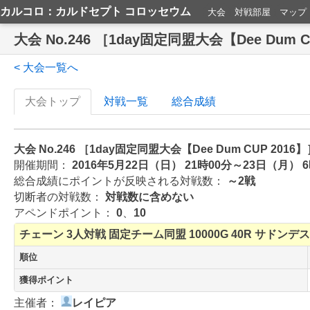
カルコロ：カルドセプト コロッセウム
大会
対戦部屋
マップ
大会 No.246 ［1day固定同盟大会【Dee Dum 
< 大会一覧へ
大会トップ
対戦一覧
総合成績
大会 No.246 ［1day固定同盟大会【Dee Dum CUP 2016
開催期間：
2016年5月22日（日） 21時00分～23日（月） 
総合成績にポイントが反映される対戦数：
～2戦
切断者の対戦数：
対戦数に含めない
アペンドポイント：
0
、
10
チェーン
3人対戦
固定チーム同盟
10000G
40R
サドンデス
順位
獲得ポイント
主催者：
レイピア