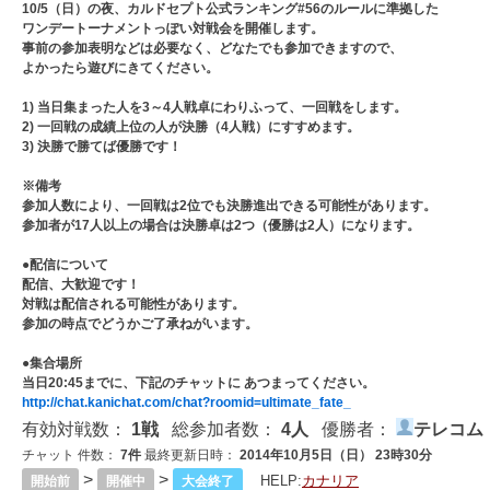
10/5（日）の夜、カルドセプト公式ランキング#56のルールに準拠した
ワンデートーナメントっぽい対戦会を開催します。
事前の参加表明などは必要なく、どなたでも参加できますので、
よかったら遊びにきてください。
1) 当日集まった人を3～4人戦卓にわりふって、一回戦をします。
2) 一回戦の成績上位の人が決勝（4人戦）にすすめます。
3) 決勝で勝てば優勝です！
※備考
参加人数により、一回戦は2位でも決勝進出できる可能性があります。
参加者が17人以上の場合は決勝卓は2つ（優勝は2人）になります。
●配信について
配信、大歓迎です！
対戦は配信される可能性があります。
参加の時点でどうかご了承ねがいます。
●集合場所
当日20:45までに、下記のチャットに あつまってください。
http://chat.kanichat.com/chat?roomid=ultimate_fate_
有効対戦数：
1戦
総参加者数：
4人
優勝者：
テレコム
チャット 件数：
7件
最終更新日時：
2014年10月5日（日） 23時30分
>
>
HELP:
カナリア
開始前
開催中
大会終了