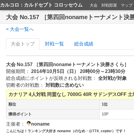
カルコロ：カルドセプト コロッセウム
大会
対戦部屋
マップ
大会 No.157 ［第四回nonameトーナメント
< 大会一覧へ
大会トップ
対戦一覧
総合成績
大会 No.157 ［第四回nonameトーナメント決勝さくら］
開催期間：
2014年10月5日（日） 20時00分～23時30分
総合成績にポイントが反映される対戦数：
全対戦が対象
切断者の対戦数：
対戦数に含めない
カナリア
4人対戦
同盟なし
7000G
40R
サドンデスOFF
土
順位
1位
獲得ポイント
10P
主催者：
noname
こんにちは！ランキング大好き noname（のなめ・@774_cepter）です！