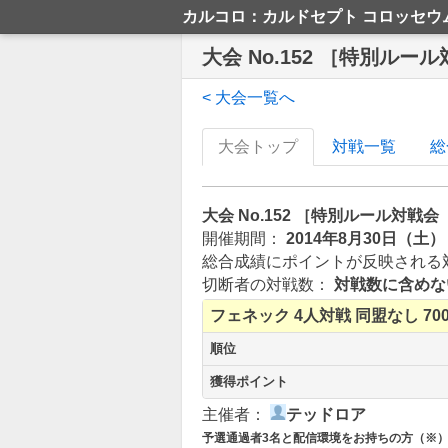
カルコロ：カルドセプト コロッセウ
大会 No.152 ［特別ル
< 大会一覧へ
大会トップ
対戦一覧
総
大会 No.152 ［特別ルール対
開催期間：
2014年8月30日（土）
総合成績にポイントが反映される
切断者の対戦数：
対戦数に含めな
フェネック
4人対戦
同盟なし
70
順位
獲得ポイント
主催者：
テッドロア
予選通過者3名と配信環境をお持ちの方（※