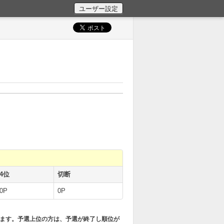
4位
切断
0P
0P
します。予選上位の方は、予選が終了し順位が