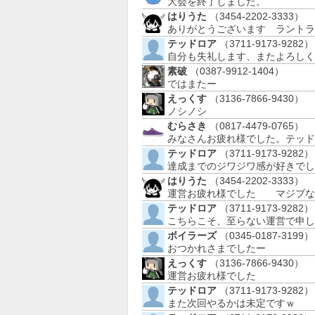
大会を終了しました。
はりうた
（3454-2202-3333）
ありがとうございます ラント
テッドロア
（3711-9173-9282）
自分も失礼します、またよろし
素破
（0387-9912-1404）
ではまたー
えっくす
（3136-7866-9430）
ノシノシ
むらさき
（0817-4479-0765）
みなさんお疲れ様でした。テッド
テッドロア
（3711-9173-9282）
達成までのジワジワ感が好きでし
はりうた
（3454-2202-3333）
運営お疲れ様でした マジブな
テッドロア
（3711-9173-9282）
こちらこそ、至らない運営で申
ボイラーズ
（0345-0187-3199）
おつかれさまでしたー
えっくす
（3136-7866-9430）
運営お疲れ様でした
テッドロア
（3711-9173-9282）
また次回やるかは未定ですｗ