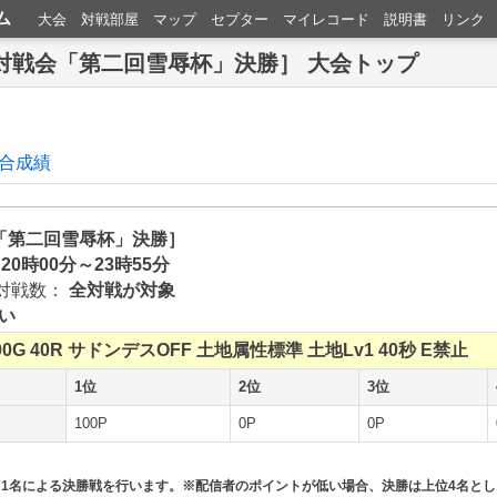
ム
大会
対戦部屋
マップ
セプター
マイレコード
説明書
リンク
ール対戦会「第二回雪辱杯」決勝］ 大会トップ
合成績
戦会「第二回雪辱杯」決勝］
 20時00分～23時55分
対戦数：
全対戦が対象
い
00G
40R
サドンデスOFF
土地属性標準
土地Lv1
40秒
E禁止
1位
2位
3位
100P
0P
0P
）1名による決勝戦を行います。※配信者のポイントが低い場合、決勝は上位4名と