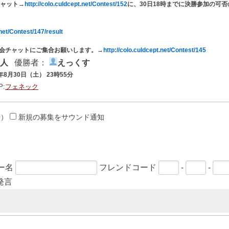
チャット→
http://colo.culdcept.net/Contest/152
に、30日18時までに決勝参加の可
.net/Contest/147/result
大会チャットにご集合お願いします。→
http://colo.culdcept.net/Contest/145
4人
優勝者：
えっくす
4年8月30日（土） 23時55分
P:
フェネック
新）
新規の募集をサウンド通知
ー名
フレンドコード
-
-
発言