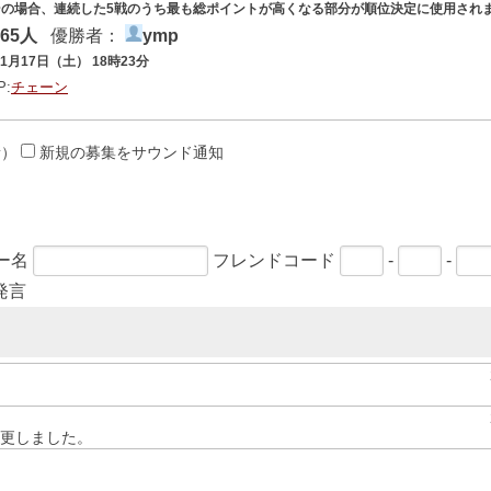
その場合、連続した5戦のうち最も総ポイントが高くなる部分が順位決定に使用され
65人
優勝者：
ymp
11月17日（土） 18時23分
P:
チェーン
新）
新規の募集をサウンド通知
ー名
フレンドコード
-
-
発言
更しました。