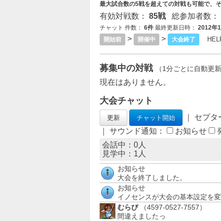
最大試合数の5戦を超えての対戦も可能で、
有効対戦数：
85戦
総参加者数：
チャット 件数：
6件
最終更新日時：
2012年
>
>
HEL
開始前
開催中
大会終了
募集中の対戦
（1分ごとに自動更
現在はありません。
大会チャット
｜ セプタ
｜ サウンド通知：
お知らせ
会話中：0人
見学中：
1
人
お知らせ
大会を終了しました。
お知らせ
イノセンスが大会の基本設定を変
むらび
（4597-0527-7557）
間違えましたっ