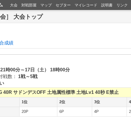
ム
大会
対戦部屋
マップ
セプター
マイレコード
説明書
リンク
戦会］ 大会トップ
合成績
 21時00分～17日（土） 18時00分
対戦数：
1戦～5戦
い
G
40R
サドンデスOFF
土地属性標準
土地Lv1
40秒
E禁止
1位
2位
3位
20P
6P
4P