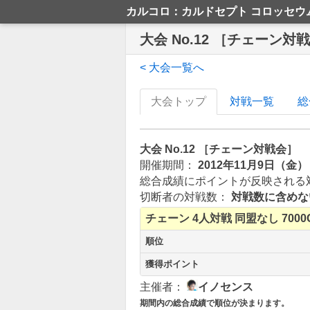
カルコロ：カルドセプト コロッセウ
大会 No.12 ［チェーン対
< 大会一覧へ
大会トップ
対戦一覧
総
大会 No.12 ［チェーン対戦会］
開催期間：
2012年11月9日（金）
総合成績にポイントが反映される
切断者の対戦数：
対戦数に含めな
チェーン
4人対戦
同盟なし
7000
順位
獲得ポイント
主催者：
イノセンス
期間内の総合成績で順位が決まります。