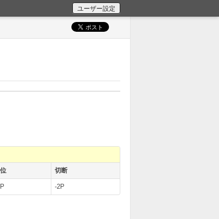
4位
切断
2P
-2P