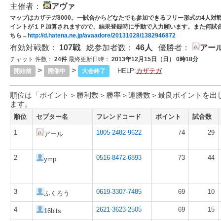
主催者：
アヴァ
マップはカザテガ8000。一試合からどなたでも参加できるフリー形式の4人
イントが１Ｐ加算されますので、結果登録時に手動で入力願います。また何試
ちら→
http://d.hatena.ne.jp/avaadore/20131028/1382946872
有効対戦数：
107戦
総参加者数：
46人
優勝者：
アー
チャット 件数：
24件
最終更新日時：
2013年12月15日（日） 0時18分
>
>
HELP:
カザテガ
開始前
開催中
大会終了
順位は「ポイント＞勝利数＞勝率＞連勝数＞最良ポイントを出
ます。
順位
セプター名
フレンドコード
ポイント
試合数
1
1805-2482-9622
74
29
アール
2
0516-8472-6893
73
44
ymp
3
0619-3307-7485
69
10
ふくろう
4
2621-3623-2505
69
15
16bits