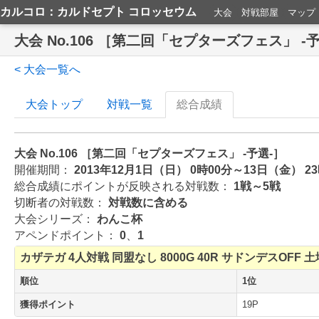
カルコロ：カルドセプト コロッセウム
大会
対戦部屋
マップ
大会 No.106 ［第二回「セプターズフェス」 -
< 大会一覧へ
大会トップ
対戦一覧
総合成績
大会 No.106 ［第二回「セプターズフェス」 -予選-］
開催期間：
2013年12月1日（日） 0時00分～13日（金） 2
総合成績にポイントが反映される対戦数：
1戦～5戦
切断者の対戦数：
対戦数に含める
大会シリーズ：
わんこ杯
アペンドポイント：
0
、
1
カザテガ
4人対戦
同盟なし
8000G
40R
サドンデスOFF
土
順位
1位
獲得ポイント
19P