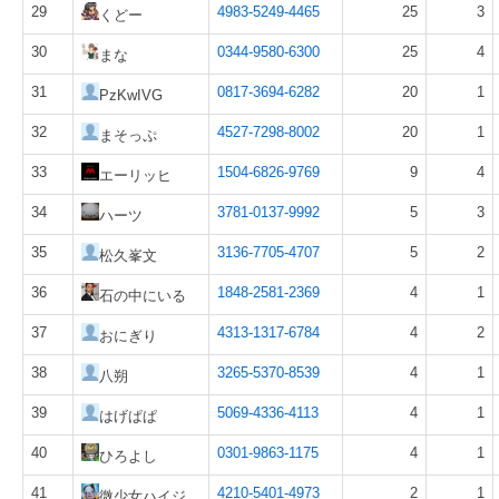
29
4983-5249-4465
25
3
くどー
30
0344-9580-6300
25
4
まな
31
0817-3694-6282
20
1
PzKwIVG
32
4527-7298-8002
20
1
まそっぷ
33
1504-6826-9769
9
4
エーリッヒ
34
3781-0137-9992
5
3
ハーツ
35
3136-7705-4707
5
2
松久峯文
36
1848-2581-2369
4
1
石の中にいる
37
4313-1317-6784
4
2
おにぎり
38
3265-5370-8539
4
1
八朔
39
5069-4336-4113
4
1
はげぱぱ
40
0301-9863-1175
4
1
ひろよし
41
4210-5401-4973
2
1
微少女ハイジ