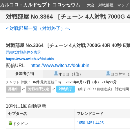
カルコロ：カルドセプト コロッセウム
大会
対戦部屋
マップ
対戦部屋 No.3364 ［チェーン 4人対戦 7000G 
< 対戦部屋一覧（対戦終了）へ
対戦部屋 No.3364 ［チェーン 4人対戦 7000G 40R 40秒 
詳細な対戦条件を表示
https://www.twitch.tv/dokubin
配信URL：
https://www.twitch.tv/dokubin
参加者(4/4)
オヨヨ（1位）
ヨコヤマ（
チャット 件数：
36件
最終更新日時：
2023年8月17日（木） 21時51分
>
>
募集中
対戦相手決定
対戦終了
（終了 30R / 目標達成） 対戦時間
10秒に1回自動更新
セプター名
フレンドコード
1650-1451-4425
ドクビン