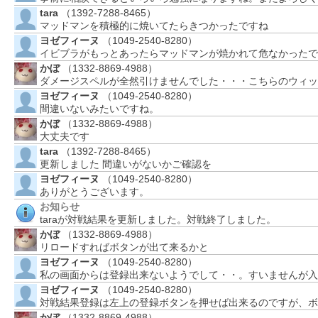
tara
（1392-7288-8465）
マッドマンを積極的に焼いてたらきつかったですね
ヨゼフィーヌ
（1049-2540-8280）
イビブラがもっとあったらマッドマンが焼かれて危なかったで
かぼ
（1332-8869-4988）
ダメージスペルが全然引けませんでした・・・こちらのウィッ
ヨゼフィーヌ
（1049-2540-8280）
間違いないみたいですね。
かぼ
（1332-8869-4988）
大丈夫です
tara
（1392-7288-8465）
更新しました 間違いがないかご確認を
ヨゼフィーヌ
（1049-2540-8280）
ありがとうございます。
お知らせ
taraが対戦結果を更新しました。対戦終了しました。
かぼ
（1332-8869-4988）
リロードすればボタンが出て来るかと
ヨゼフィーヌ
（1049-2540-8280）
私の画面からは登録出来ないようでして・・。すいませんが入
ヨゼフィーヌ
（1049-2540-8280）
対戦結果登録は左上の登録ボタンを押せば出来るのですが、ボ
かぼ
（1332-8869-4988）