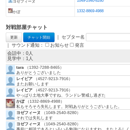
1049-2540-8280
ヨゼフィーヌ
1332-8869-4988
かぼ
対戦部屋チャット
｜ セプター名
｜ サウンド通知：
お知らせ
発言
会話中：0人
見学中：
1
人
tara
（1392-7288-8465）
ありがとうございました
レイピア
（4527-9213-7916）
またお願いします
レイピア
（4527-9213-7916）
やっぱり土地大事ですね、ランドレ警戒し過ぎた
かぼ
（1332-8869-4988）
私もそろそろ失礼します。対戦ありがとうございました。
ヨゼフィーヌ
（1049-2540-8280）
それでは失礼します
ヨゼフィーヌ
（1049-2540-8280）
事前に相談できるといろいろ勉強になりますね。またよろしく