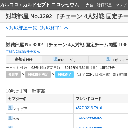
カルコロ：カルドセプト コロッセウム
大会
対戦部屋
マップ
対戦部屋 No.3292 ［チェーン 4人対戦 固定チーム
< 対戦部屋一覧（対戦終了）へ
対戦部屋 No.3292 ［チェーン 4人対戦 固定チーム同盟 1000
詳細な対戦条件を表示
参加者(4/4)
tara（1位）
ヨゼフィ
チャット 件数：
63件
最終更新日時：
2016年4月24日（日） 15時47分
>
>
募集中
対戦相手決定
対戦終了
（終了 22R / 目標達成） 対戦時間
10秒に1回自動更新
セプター名
フレンドコード
4527-9213-7916
レイピア
1392-7288-8465
tara