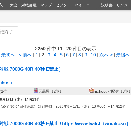
ム
大会
対戦部屋
マップ
セプター
マイレコード
説明書
リンク
戦終了
2250
件中
11
-
20
件目の表示
< 最初へ
|
< 前へ
|
1
| 2 |
3
|
4
|
5
|
6
|
7
|
8
|
9
|
10
|
次へ >
|
最後へ 
戦 7000G 40R 40秒 E禁止］
makosu
1位）
天黒黒（2位）
makosu@配信（3位
年8月17日（木） 14時13分
（終了 30R / 目標達成） 対戦時間：2023年8月17日（木） 13時06分～14時12分
000G 40R 40秒 E禁止 / https://www.twitch.tv/makosu］