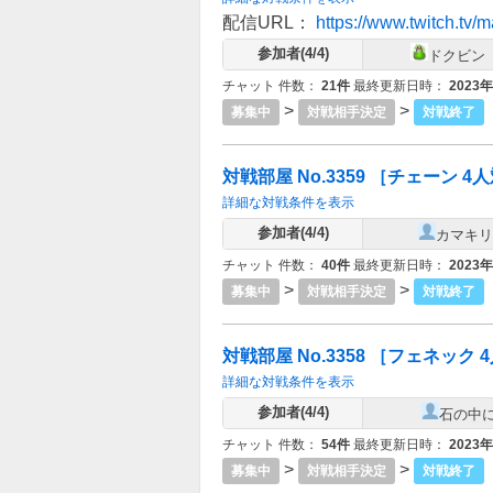
配信URL：
https://www.twitch.tv/
参加者(4/4)
ドクビン
チャット 件数：
21件
最終更新日時：
2023
>
>
募集中
対戦相手決定
対戦終了
対戦部屋 No.3359 ［チェーン 4人対
詳細な対戦条件を表示
参加者(4/4)
カマキリ
チャット 件数：
40件
最終更新日時：
2023
>
>
募集中
対戦相手決定
対戦終了
対戦部屋 No.3358 ［フェネック 4人
詳細な対戦条件を表示
参加者(4/4)
石の中
チャット 件数：
54件
最終更新日時：
2023
>
>
募集中
対戦相手決定
対戦終了