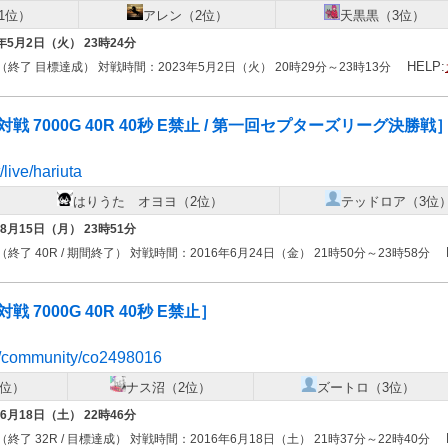
1位）
アレン（2位）
天黒黒（3位）
3年5月2日（火） 23時24分
HELP:
（終了 目標達成） 対戦時間：2023年5月2日（火） 20時29分～23時13分
人対戦 7000G 40R 40秒 E禁止 / 第一回セプターズリーグ決勝戦
/live/hariuta
はりうた オヨヨ（2位）
テッドロア（3位
年8月15日（月） 23時51分
（終了 40R / 期間終了） 対戦時間：2016年6月24日（金） 21時50分～23時58分
戦 7000G 40R 40秒 E禁止］
jp/community/co2498016
1位）
ナス沼（2位）
ズートロ（3位）
年6月18日（土） 22時46分
（終了 32R / 目標達成） 対戦時間：2016年6月18日（土） 21時37分～22時40分