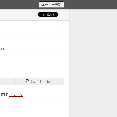
>>
）
けんごT（4位）
HELP:
チェーン