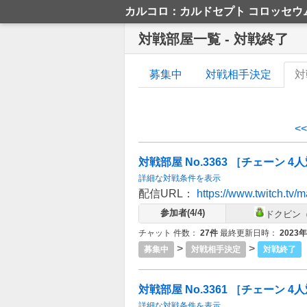
カルコロ：カルドセプト コロッセウ
対戦部屋一覧 - 対戦終了
募集中
対戦相手決定
対
<
対戦部屋 No.3363 ［チェーン 4人対
詳細な対戦条件を表示
配信URL：
https://www.twitch.tv/
参加者(4/4)
ドクビン（
チャット 件数：
27件
最終更新日時：
2023
>
>
募集中
対戦相手決定
対戦終了
対戦部屋 No.3361 ［チェーン 4人対戦 7
詳細な対戦条件を表示