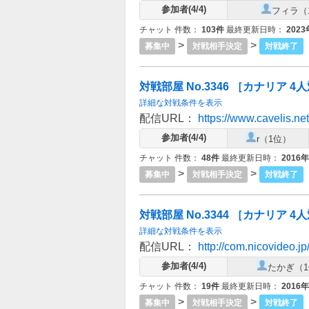
参加者(4/4)
フィラ（
チャット 件数：
103件
最終更新日時：
202
>
>
募集中
対戦相手決定
対戦終了
対戦部屋 No.3346 ［カナリア 4
詳細な対戦条件を表示
配信URL：
https://www.cavelis.net
参加者(4/4)
r（1位）
チャット 件数：
48件
最終更新日時：
2016
>
>
募集中
対戦相手決定
対戦終了
対戦部屋 No.3344 ［カナリア 4人対
詳細な対戦条件を表示
配信URL：
http://com.nicovideo.
参加者(4/4)
たかぎ（
チャット 件数：
19件
最終更新日時：
2016
>
>
募集中
対戦相手決定
対戦終了