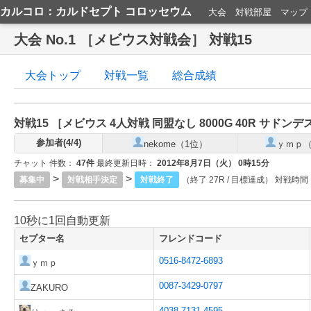
カルコロ：カルドセプト コロッセウム
大会
対戦部屋
マップ
大会 No.1 ［メビウス対戦会］ 対戦15
大会トップ
対戦一覧
総合成績
対戦15 ［
メビウス
4人対戦
同盟なし
8000G
40R
サドンデス
参加者(4/4)
nekome（1位）
ｙｍｐ（
チャット 件数：
47件
最終更新日時：
2012年8月7日（火） 0時15分
>
>
募集中
対戦相手決定
対戦終了
（終了 27R / 目標達成） 対戦時間
10秒に1回自動更新
セプター名
フレンドコード
0516-8472-6893
ｙｍｐ
0087-3429-0797
ZAKURO
4038-7131-4595