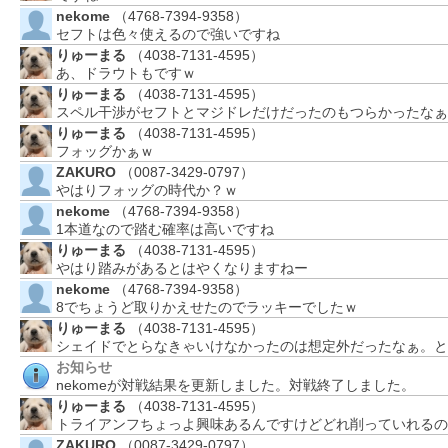
nekome
（4768-7394-9358）
セフトは色々使えるので強いですね
りゅーまる
（4038-7131-4595）
あ、ドラウトもですｗ
りゅーまる
（4038-7131-4595）
スペル干渉がセフトとマジドレだけだったのもつらかったなぁ
りゅーまる
（4038-7131-4595）
フォッグかぁｗ
ZAKURO
（0087-3429-0797）
やはりフォッグの時代か？ｗ
nekome
（4768-7394-9358）
1本道なので踏む確率は高いですね
りゅーまる
（4038-7131-4595）
やはり踏みがあるとはやくなりますねー
nekome
（4768-7394-9358）
8でちょうど取りかえせたのでラッキーでしたｗ
りゅーまる
（4038-7131-4595）
シェイドでとらなきゃいけなかったのは想定外だったなぁ。と
お知らせ
nekomeが対戦結果を更新しました。対戦終了しました。
りゅーまる
（4038-7131-4595）
トライアンフちょっよ興味あるんですけどどれ削っていれるの
ZAKURO
（0087-3429-0797）