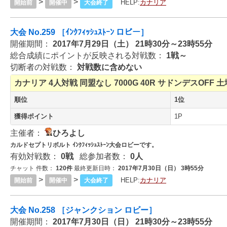
>
>
HELP:
カナリア
開始前
開催中
大会終了
大会 No.259 ［ｲﾝｸﾌｨｯｼｭｽﾄｰﾝ ロビー］
開催期間：
2017年7月29日（土） 21時30分～23時55分
総合成績にポイントが反映される対戦数：
1戦～
切断者の対戦数：
対戦数に含めない
カナリア
4人対戦
同盟なし
7000G
40R
サドンデスOFF
土
順位
1位
獲得ポイント
1P
主催者：
ひろよし
カルドセプトリボルト ｲﾝｸﾌｨｯｼｭｽﾄｰﾝ大会ロビーです。
有効対戦数：
0戦
総参加者数：
0人
チャット 件数：
120件
最終更新日時：
2017年7月30日（日） 3時55分
>
>
HELP:
カナリア
開始前
開催中
大会終了
大会 No.258 ［ジャンクション ロビー］
開催期間：
2017年7月30日（日） 21時30分～23時55分