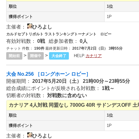
順位
1位
獲得ポイント
1P
主催者：
ひろよし
カルドセプトリボルト ラストランキングトーナメント ロビー
有効対戦数：
0戦
総参加者数：
0人
チャット 件数：
190件
最終更新日時：
2017年7月2日（日） 3時55分
>
>
HELP:
カナリア
開始前
開催中
大会終了
大会 No.256 ［ロングホーン ロビー］
開催期間：
2017年5月20日（土） 21時00分～23時55分
総合成績にポイントが反映される対戦数：
1戦～
切断者の対戦数：
対戦数に含めない
カナリア
4人対戦
同盟なし
7000G
40R
サドンデスOFF
土
順位
1位
獲得ポイント
1P
主催者：
ひろよし