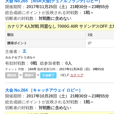
大会 No.265 ［NSR大会(デュアルブランチ) ロビー］
開催期間：
2017年11月25日（土） 21時30分～23時55分
総合成績にポイントが反映される対戦数：
1戦～
切断者の対戦数：
対戦数に含めない
カナリア
4人対戦
同盟なし
7000G
40R
サドンデスOFF
土
順位
1位
獲得ポイント
1P
主催者：
カルドセプトリボルト
有効対戦数：
0戦
総参加者数：
0人
チャット 件数：
160件
最終更新日時：
2017年11月26日（日） 3時55分
>
>
HELP:
カナリア
開始前
開催中
大会終了
大会 No.264 ［キャッチアウェイ ロビー］
開催期間：
2017年10月28日（土） 21時30分～23時55分
総合成績にポイントが反映される対戦数：
1戦～
切断者の対戦数：
対戦数に含めない