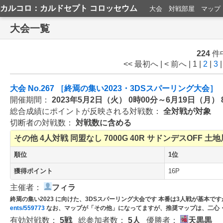
カルコロ：カルドセプト コロッセウム
大会
対戦部屋
マップ
大会一覧
224
件
<< 最初へ
|
< 前へ
|
1 |
2
|
3
大会 No.267 ［終焉の集い2023・3DSスパーリング大会］
開催期間：
2023年5月2日（火） 0時00分～6月19日（月） 
総合成績にポイントが反映される対戦数：
全対戦が対象
切断者の対戦数：
対戦数に含める
その他
4人対戦
同盟なし
7000G
40R
サドンデスOFF
土地
順位
1位
獲得ポイント
16P
主催者：
フィラ
終焉の集い2023 に向けた、3DSスパーリング大会です 本番は3人戦が基本
ents/559773
なお、マップが「その他」になってますが、推奨マップは、二心
有効対戦数：
5戦
総参加者数：
5人
優勝者：
天黒黒