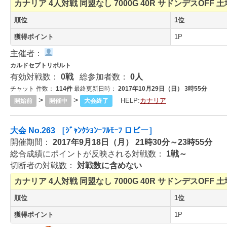
カナリア
4人対戦
同盟なし
7000G
40R
サドンデスOFF
土
順位
1位
獲得ポイント
1P
主催者：
カルドセプトリボルト
有効対戦数：
0戦
総参加者数：
0人
チャット 件数：
114件
最終更新日時：
2017年10月29日（日） 3時55分
>
>
HELP:
カナリア
開始前
開催中
大会終了
大会 No.263 ［ｼﾞｬﾝｸｼｮﾝｰﾌﾙﾓｰﾌ ロビー］
開催期間：
2017年9月18日（月） 21時30分～23時55分
総合成績にポイントが反映される対戦数：
1戦～
切断者の対戦数：
対戦数に含めない
カナリア
4人対戦
同盟なし
7000G
40R
サドンデスOFF
土
順位
1位
獲得ポイント
1P