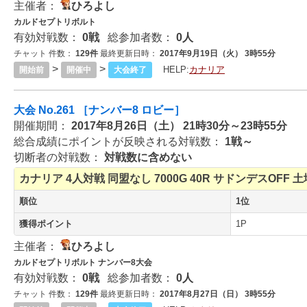
主催者：
ひろよし
カルドセプトリボルト
有効対戦数：
0戦
総参加者数：
0人
チャット 件数：
129件
最終更新日時：
2017年9月19日（火） 3時55分
>
>
HELP:
カナリア
開始前
開催中
大会終了
大会 No.261 ［ナンバー8 ロビー］
開催期間：
2017年8月26日（土） 21時30分～23時55分
総合成績にポイントが反映される対戦数：
1戦～
切断者の対戦数：
対戦数に含めない
カナリア
4人対戦
同盟なし
7000G
40R
サドンデスOFF
土
順位
1位
獲得ポイント
1P
主催者：
ひろよし
カルドセプトリボルト ナンバー8大会
有効対戦数：
0戦
総参加者数：
0人
チャット 件数：
129件
最終更新日時：
2017年8月27日（日） 3時55分