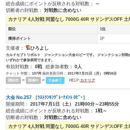
総合成績にポイントが反映される対戦数：
～
切断者の対戦数：
対戦数に含めない
カナリア
4人対戦
同盟なし
7000G
40R
サドンデスOFF
土
順位
1位
獲得ポイント
1P
主催者：
ひろよし
カルドセプトリボルト ジャンクション大会ロビーです。 ジャンクション対戦会の
いずれかで参加表明できます。
有効対戦数：
0戦
総参加者数：
0人
チャット 件数：
107件
最終更新日時：
2017年7月31日（月） 3時58分
>
>
HELP:
カナリア
開始前
開催中
大会終了
大会 No.257 ［ﾗｽﾄﾗﾝｷﾝｸﾞﾄｰﾅﾒﾝﾄ ﾛﾋﾞｰ］
開催期間：
2017年7月1日（土） 21時00分～23時55分
総合成績にポイントが反映される対戦数：
1戦～
切断者の対戦数：
対戦数に含めない
カナリア
4人対戦
同盟なし
7000G
40R
サドンデスOFF
土