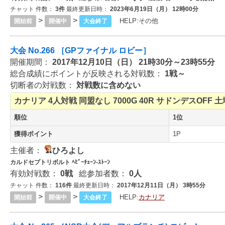
チャット 件数：
3件
最終更新日時：
2023年6月19日（月） 12時00分
>
>
HELP:
その他
開始前
開催中
大会終了
大会 No.266 ［GPファイナル ロビー］
開催期間：
2017年12月10日（日） 21時30分～23時55分
総合成績にポイントが反映される対戦数：
1戦～
切断者の対戦数：
対戦数に含めない
カナリア
4人対戦
同盟なし
7000G
40R
サドンデスOFF
土
順位
1位
獲得ポイント
1P
主催者：
ひろよし
カルドセプトリボルト ﾍﾋﾞｰﾁｪｰﾝ-ｽﾄｰﾝ
有効対戦数：
0戦
総参加者数：
0人
チャット 件数：
116件
最終更新日時：
2017年12月11日（月） 3時55分
>
>
HELP:
カナリア
開始前
開催中
大会終了