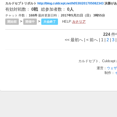
カルドセプトリボルト
http://blog.culdcept.net/h0530/201705082343
決勝があ
有効対戦数：
0戦
総参加者数：
0人
チャット 件数：
168件
最終更新日時：
2017年5月21日（日） 3時55分
>
>
HELP:
カナリア
開始前
開催中
大会終了
224
件
<< 最初へ
|
< 前へ
|
1 |
2
|
3
カルドセプト、Culdce
運営：
ウェザ
制作：