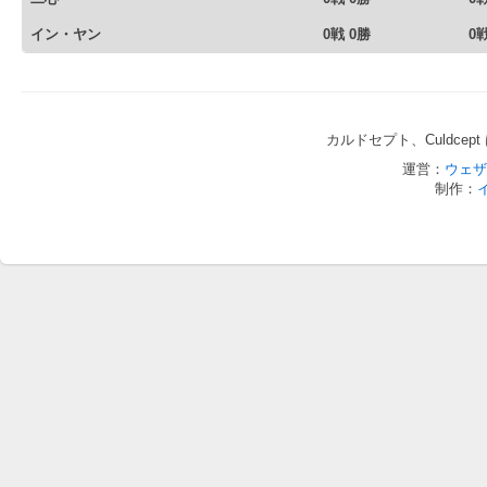
イン・ヤン
0戦 0勝
0
カルドセプト、Culdce
運営：
ウェザ
制作：